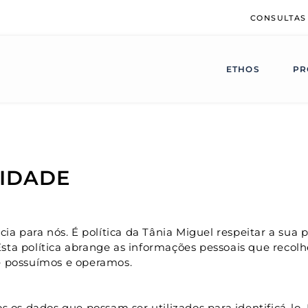
CONSULTAS
ETHOS
PR
CIDADE
ia para nós. É política da Tânia Miguel respeitar a sua
Esta política abrange as informações pessoais que recolhe
ue possuímos e operamos.
os dados que possam ser utilizados para identificá-lo. Is